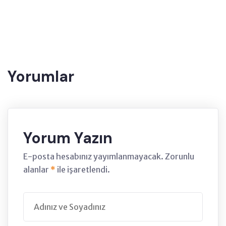
Etiketler:
Yağ
Alma
Yorumlar
Yorum Yazın
E-posta hesabınız yayımlanmayacak. Zorunlu
alanlar
*
ile işaretlendi.