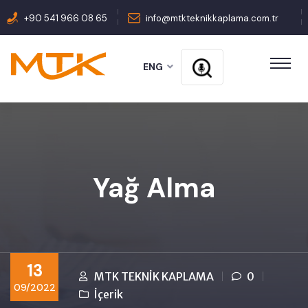
+90 541 966 08 65
info@mtkteknikkaplama.com.tr
ENG
Yağ Alma
13
MTK TEKNİK KAPLAMA
0
09/2022
İçerik