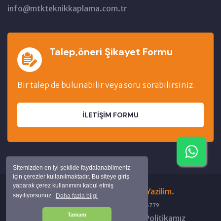
info@mtkteknikkaplama.com.tr
Talep,öneri Şikayet Formu
Bir talep de bulunabilir veya soru sorabilirsiniz.
İLETIŞIM FORMU
Sitemizden en iyi şekilde faydalanabilmeniz
için çerezler kullanılmaktadır. Bu siteye giriş
yaparak çerez kullanımını kabul etmiş
Copyright © 2024 by
SuraYazilim
.
sayılıyorsunuz.
Daha fazla bilgi
BT:536 BÇ:6734 GT:11115 GÇ:96779
Tamam
Kişisel Verilerin İşlenmesi
Politikamız